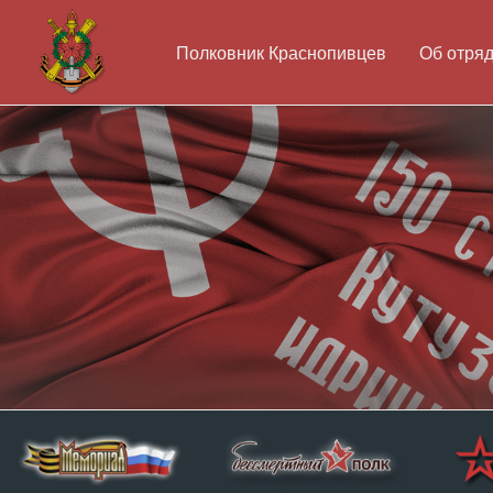
Полковник Краснопивцев
Об отря