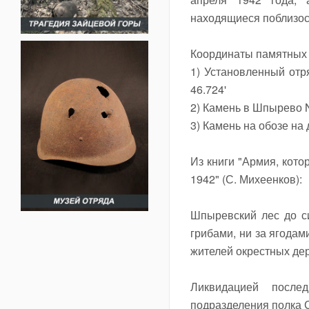
находящиеся поблизос
Координаты памятных 
1) Установленный отр
46.724'
2) Камень в Шпырево N 
3) Камень на обозе на 
Из книги "Армия, кото
1942" (С. Михеенков):
Шпыревский лес до с
грибами, ни за ягодам
жителей окрестных де
Ликвидацией после
подразделения полка С